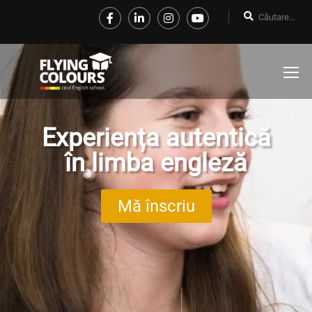
Experiența autentică
în limba engleză
Mă înscriu