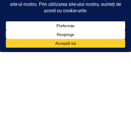
Cursuri de vara
Engleza online
Testimoniale
Galerie foto
MEDIA
Blog
Aparitii media
Campanii Responsabilitate Sociala