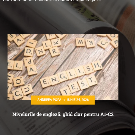
ANDREEA POPA
IUNIE 29, 2026
n
Cântece în engleză pentru copii – cât de
importantă e muzica în învățarea limbii engleze