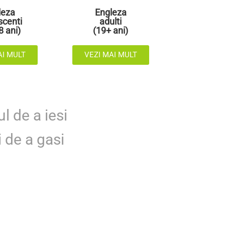
leza
Engleza
scenti
adulti
8 ani)
(19+ ani)
AI MULT
VEZI MAI MULT
l de a iesi
i de a gasi