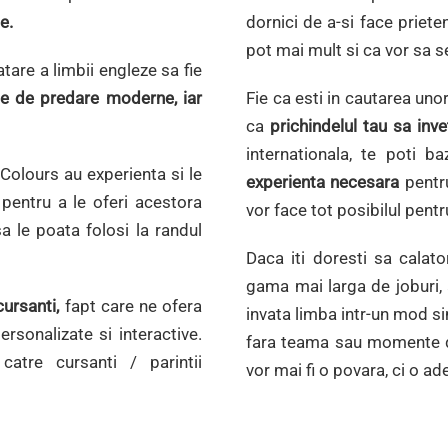
e.
dornici de a-si face priete
pot mai mult si ca vor sa s
are a limbii engleze sa fie
e de predare moderne, iar
Fie ca esti in cautarea uno
ca
prichindelul tau sa inve
internationala, te poti b
 Colours au experienta si le
experienta necesara
pentru
 pentru a le oferi acestora
vor face tot posibilul pentr
a le poata folosi la randul
Daca iti doresti sa calat
gama mai larga de joburi,
ursanti,
fapt care ne ofera
invata limba intr-un mod sim
rsonalizate si interactive.
fara teama sau momente de
atre cursanti / parintii
vor mai fi o povara, ci o ad