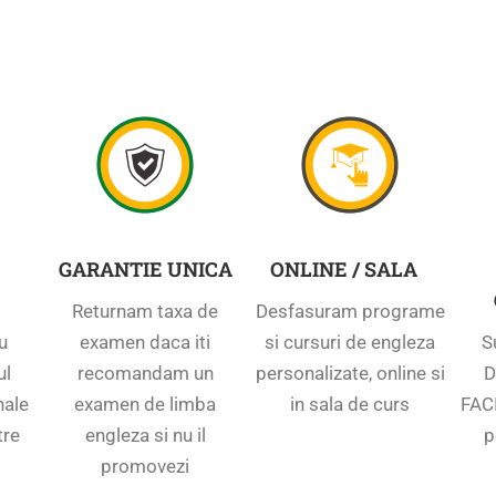
GARANTIE UNICA
ONLINE / SALA
Returnam taxa de
Desfasuram programe
u
examen daca iti
si cursuri de engleza
S
ul
recomandam un
personalizate, online si
D
nale
examen de limba
in sala de curs
FACI
tre
engleza si nu il
p
promovezi