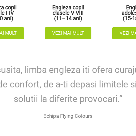
a copii
Engleza copii
Eng
le I-IV
clasele V-VIII
adole
0 ani)
(11–14 ani)
(15-1
AI MULT
VEZI MAI MULT
VEZI M
usita, limba engleza iti ofera curaju
e confort, de a-ti depasi limitele s
solutii la diferite provocari.”
Echipa Flying Colours