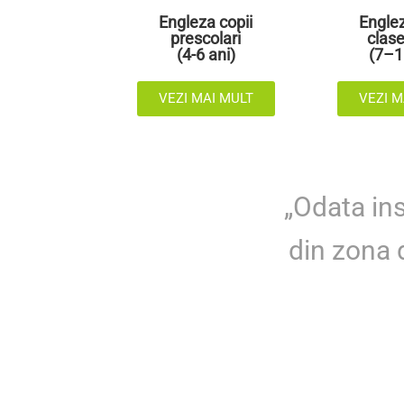
Engleza copii
Englez
prescolari
clase
(4-6 ani)
(7–1
VEZI MAI MULT
VEZI M
„Odata ins
din zona d