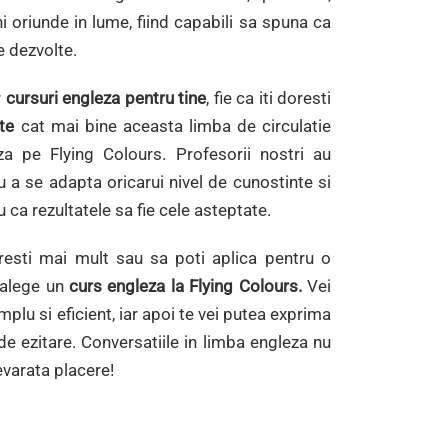
ni oriunde in lume, fiind capabili sa spuna ca
e dezvolte.
r
cursuri engleza pentru tine
, fie ca iti doresti
te
cat mai bine aceasta limba de circulatie
aza pe Flying Colours. Profesorii nostri au
 a se adapta oricarui nivel de cunostinte si
u ca rezultatele sa fie cele asteptate.
oresti mai mult sau sa poti aplica pentru o
 alege un
curs engleza la Flying Colours.
Vei
plu si eficient, iar apoi te vei putea exprima
 ezitare. Conversatiile in limba engleza nu
evarata placere!