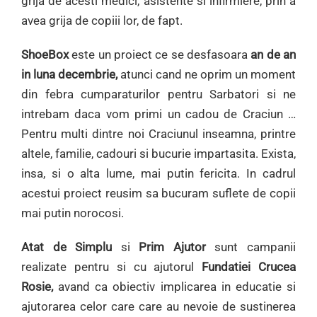
grija de acesti medici, asistente si infirmiere, prin a
avea grija de copiii lor, de fapt.
ShoeBox
este un proiect ce se desfasoara
an de an
in luna decembrie,
atunci cand ne oprim un moment
din febra cumparaturilor pentru Sarbatori si ne
intrebam daca vom primi un cadou de Craciun …
Pentru multi dintre noi Craciunul inseamna, printre
altele, familie, cadouri si bucurie impartasita. Exista,
insa, si o alta lume, mai putin fericita. In cadrul
acestui proiect reusim sa bucuram suflete de copii
mai putin norocosi.
Atat de Simplu
si
Prim Ajutor
sunt campanii
realizate pentru si cu ajutorul
Fundatiei Crucea
Rosie,
avand ca obiectiv implicarea in educatie si
ajutorarea celor care care au nevoie de sustinerea