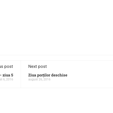
us post
Next post
 ziua 5
Ziua porților deschise
t 6, 2016
august 26, 2016