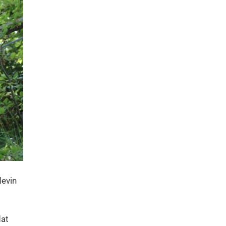
devin
dat