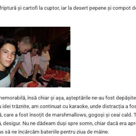
friptură și cartofi la cuptor, iar la desert pepene și compot d
emorabilă, însă chiar și așa, așteptările ne-au fost depășite
 idei trăznite, am continuat cu karaoke, unde distracția a fo
ă, care a fost însoțit de marshmallows, gogoși și ceai cald. 
, desigur. Nu ne dădeam duși spre somn, chiar dacă era ap
ras să ne încărcăm bateriile pentru ziua de mâine.