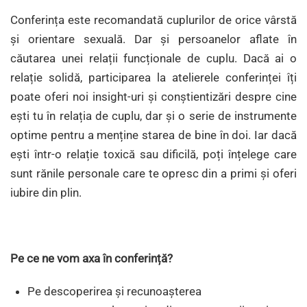
Conferința este recomandată cuplurilor de orice vârstă
și orientare sexuală. Dar și persoanelor aflate în
căutarea unei relații funcționale de cuplu. Dacă ai o
relație solidă, participarea la atelierele conferinței îți
poate oferi noi insight-uri și conștientizări despre cine
ești tu în relația de cuplu, dar și o serie de instrumente
optime pentru a menține starea de bine în doi. Iar dacă
ești într-o relație toxică sau dificilă, poți înțelege care
sunt rănile personale care te opresc din a primi și oferi
iubire din plin.
Pe ce ne vom axa în conferință?
Pe descoperirea și recunoașterea