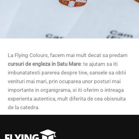
La Flying Colours, facem mai mult decat sa predam
cursuri de engleza in Satu Mare
: te ajutam sa iti
imbunatatesti parerea despre tine, sansele sa obtii
venituri mai mari, prin ocuparea unor posturi mai
importante in organigrama, si iti oferim o intreaga
experienta autentica, mult diferita de cea obisnuita
de la catedra.