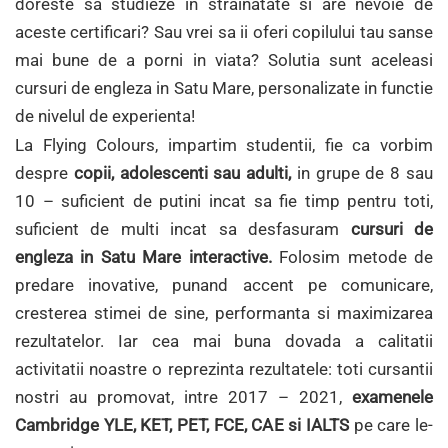
doreste sa studieze in strainatate si are nevoie de
aceste certificari? Sau vrei sa ii oferi copilului tau sanse
mai bune de a porni in viata? Solutia sunt aceleasi
cursuri de engleza in Satu Mare, personalizate in functie
de nivelul de experienta!
La Flying Colours, impartim studentii, fie ca vorbim
despre
copii, adolescenti sau adulti,
in grupe de 8 sau
10 – suficient de putini incat sa fie timp pentru toti,
suficient de multi incat sa desfasuram
cursuri de
engleza in Satu Mare interactive.
Folosim metode de
predare inovative, punand accent pe comunicare,
cresterea stimei de sine, performanta si maximizarea
rezultatelor. Iar cea mai buna dovada a calitatii
activitatii noastre o reprezinta rezultatele: toti cursantii
nostri au promovat, intre 2017 – 2021,
examenele
Cambridge YLE, KET, PET, FCE, CAE si IALTS
pe care le-