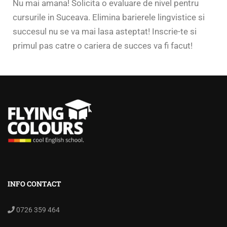
Nu mai amana! Solicita o evaluare de nivel pentru
cursurile in Suceava. Elimina barierele lingvistice si
succesul nu se va mai lasa asteptat! Inscrie-te si
primul pas catre o cariera de succes va fi facut!
INFO CONTACT
0726 359 464