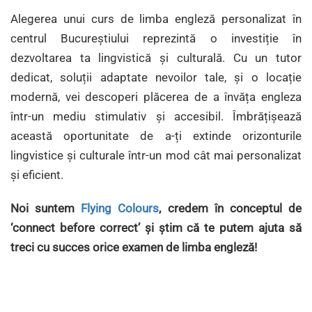
Alegerea unui curs de limba engleză personalizat în
centrul Bucureștiului reprezintă o investiție în
dezvoltarea ta lingvistică și culturală. Cu un tutor
dedicat, soluții adaptate nevoilor tale, și o locație
modernă, vei descoperi plăcerea de a învăța engleza
într-un mediu stimulativ și accesibil. Îmbrățișează
această oportunitate de a-ți extinde orizonturile
lingvistice și culturale într-un mod cât mai personalizat
și eficient.
Noi suntem
Flying Colours
, credem în conceptul de
‘connect before correct’ și știm că te putem ajuta să
treci cu succes orice examen de limba engleză
!