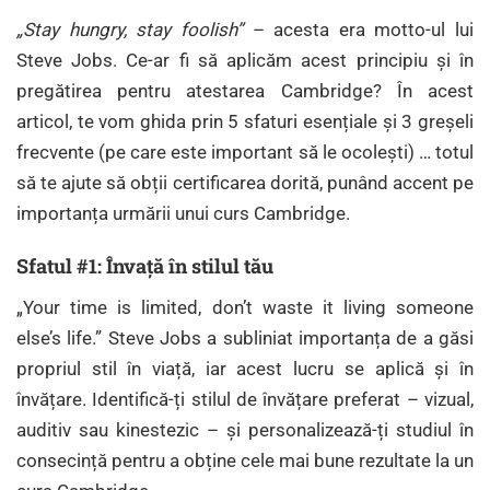
„Stay hungry, stay foolish”
– acesta era motto-ul lui
Steve Jobs. Ce-ar fi să aplicăm acest principiu și în
pregătirea pentru atestarea Cambridge? În acest
articol, te vom ghida prin 5 sfaturi esențiale și 3 greșeli
frecvente (pe care este important să le ocolești) … totul
să te ajute să obții certificarea dorită, punând accent pe
importanța urmării unui curs Cambridge.
Sfatul #1: Învață în stilul tău
„Your time is limited, don’t waste it living someone
else’s life.” Steve Jobs a subliniat importanța de a găsi
propriul stil în viață, iar acest lucru se aplică și în
învățare. Identifică-ți stilul de învățare preferat – vizual,
auditiv sau kinestezic – și personalizează-ți studiul în
consecință pentru a obține cele mai bune rezultate la un