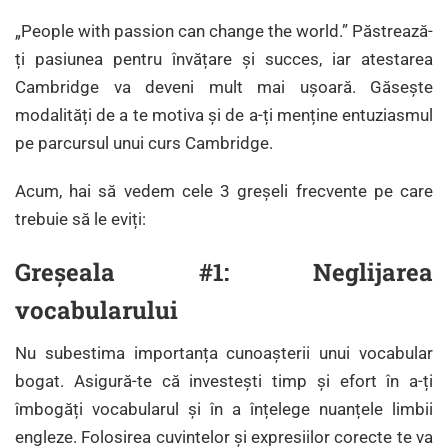
„People with passion can change the world.” Păstrează-
ți pasiunea pentru învățare și succes, iar atestarea
Cambridge va deveni mult mai ușoară. Găsește
modalități de a te motiva și de a-ți menține entuziasmul
pe parcursul unui curs Cambridge.
Acum, hai să vedem cele 3 greșeli frecvente pe care
trebuie să le eviți:
Greșeala #1: Neglijarea
vocabularului
Nu subestima importanța cunoașterii unui vocabular
bogat. Asigură-te că investești timp și efort în a-ți
îmbogăți vocabularul și în a înțelege nuanțele limbii
engleze. Folosirea cuvintelor și expresiilor corecte te va