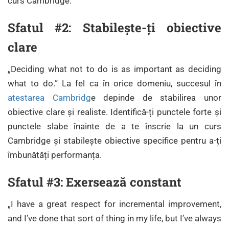
curs Cambridge.
Sfatul #2: Stabilește-ți obiective
clare
„Deciding what not to do is as important as deciding
what to do.” La fel ca în orice domeniu, succesul în
atestarea Cambridg
e depinde de stabilirea unor
obiective clare și realiste. Identifică-ți punctele forte și
punctele slabe înainte de a te înscrie la un curs
Cambridge și stabilește obiective specifice pentru a-ți
îmbunătăți performanța.
Sfatul #3: Exersează constant
„I have a great respect for incremental improvement,
and I’ve done that sort of thing in my life, but I’ve always