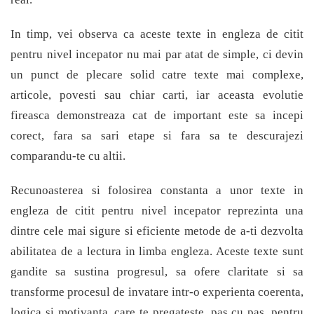
In timp, vei observa ca aceste texte in engleza de citit
pentru nivel incepator nu mai par atat de simple, ci devin
un punct de plecare solid catre texte mai complexe,
articole, povesti sau chiar carti, iar aceasta evolutie
fireasca demonstreaza cat de important este sa incepi
corect, fara sa sari etape si fara sa te descurajezi
comparandu-te cu altii.
Recunoasterea si folosirea constanta a unor texte in
engleza de citit pentru nivel incepator reprezinta una
dintre cele mai sigure si eficiente metode de a-ti dezvolta
abilitatea de a lectura in limba engleza. Aceste texte sunt
gandite sa sustina progresul, sa ofere claritate si sa
transforme procesul de invatare intr-o experienta coerenta,
logica si motivanta, care te pregateste, pas cu pas, pentru