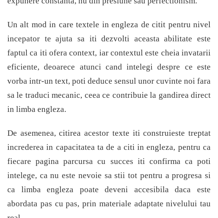
expunere constanta, nu din presiune sau perfectionism.
Un alt mod in care textele in engleza de citit pentru nivel
incepator te ajuta sa iti dezvolti aceasta abilitate este
faptul ca iti ofera context, iar contextul este cheia invatarii
eficiente, deoarece atunci cand intelegi despre ce este
vorba intr-un text, poti deduce sensul unor cuvinte noi fara
sa le traduci mecanic, ceea ce contribuie la gandirea direct
in limba engleza.
De asemenea, citirea acestor texte iti construieste treptat
increderea in capacitatea ta de a citi in engleza, pentru ca
fiecare pagina parcursa cu succes iti confirma ca poti
intelege, ca nu este nevoie sa stii tot pentru a progresa si
ca limba engleza poate deveni accesibila daca este
abordata pas cu pas, prin materiale adaptate nivelului tau
real.