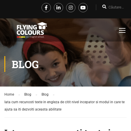
BLOG
Home
Blog
Blog
Iata cum recunosti texte in engleza de citit nivel incepator si modul in care te
ajuta sa iti dezvolti aceasta abilitate