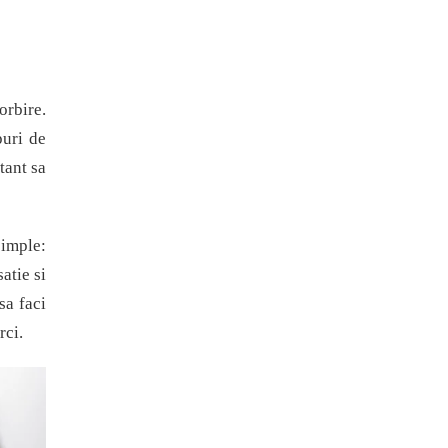
orbire.
puri de
tant sa
simple:
atie si
sa faci
rci.