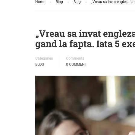
Home
Blog
Blog
„Vreau sa invat engleza la n
„Vreau sa invat engleza
gand la fapta. Iata 5 exe
Categories
Comments
BLOG
0 COMMENT