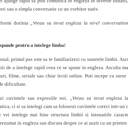
vei ajunge rapid sa poti comunica in engleza in diverse situatii,
ceri sau o simpla conversatie cu un vorbitor nativ.
nsformi dorinta
„Vreau sa invat engleza la nivel conversati
aspunde pentru a intelege limba!
onal, primul pas este sa te familiarizezi cu sunetele limbii. Asc
atii de a intelege rapid ceea ce se spune in engleza. Asculta ma
ri, filme, seriale sau chiar lectii online. Poti incepe cu surse
de dificultate.
zi cuvintele sau expresiile noi.
„Vreau sa invat engleza la
ica, ci si sa intelegi cum sa folosesti cuvintele corect intr-un 
 vei intelege mai bine structura limbii si intonatiile caracte
 rezumat in engleza sau discuta despre ce ai auzit cu un prieten