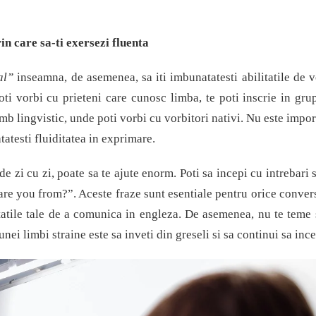
rin care s
a-ti exers
ezi
fluenta
al”
inseamna, de asemenea, sa iti imbunatatesti abilitatile de v
ti vorbi cu prieteni care cunosc limba, te poti inscrie in gru
mb lingvistic, unde poti vorbi cu vorbitori nativi. Nu este impor
tatesti fluiditatea
in exprimare
.
e zi cu zi, poate sa te ajute enorm. Poti sa incepi cu intrebari 
 you from?”. Aceste fraze sunt esentiale pentru orice convers
itatile tale de a comunica in engleza
. De asemenea, nu te teme 
nei limbi straine este sa inveti din greseli si sa continui sa ince