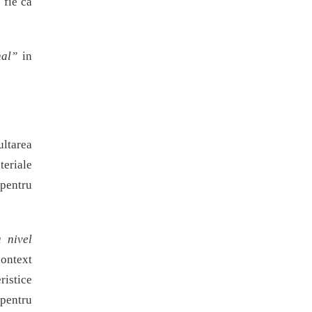
 fie ca
onal”
in
ultarea
teriale
 pentru
 nivel
context
ristice
 pentru