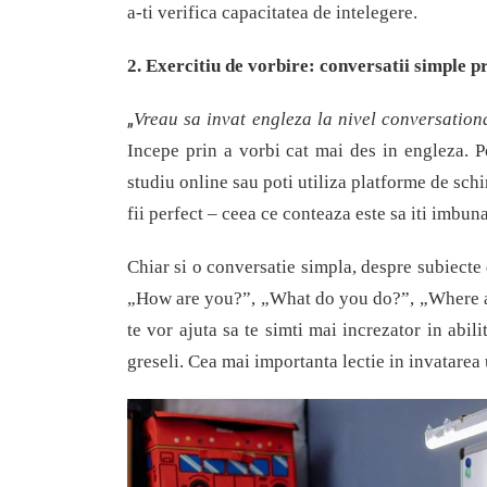
a-ti verifica
capacitatea de
intelegere.
2. Exercitiu de vorbire:
c
onversatii simple p
„
Vreau sa invat engleza la nivel conversation
Incepe prin a vorbi cat mai des in engleza. Po
studiu online sau poti utiliza platforme de schi
fii perfect – ceea ce conteaza este sa iti imbuna
Chiar si o conversatie simpla, despre subiecte d
„How are you?”, „What do you do?”, „Where are
te vor ajuta sa te simti mai increzator
in abil
greseli. Cea mai importanta lectie in invatarea u