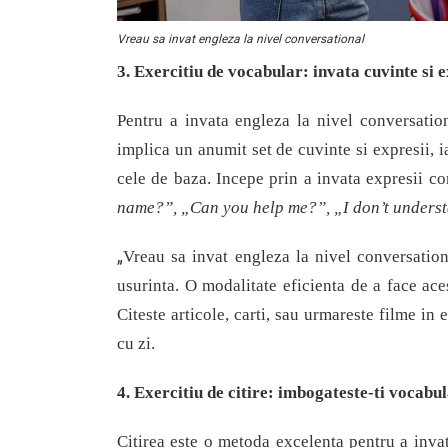
Vreau sa invat engleza la nivel conversational
3. Exercitiu de vocabular:
i
nvata cuvinte si 
Pentru a invata engleza la nivel conversation
implica un anumit set de cuvinte si expresii, i
cele de baza. Incepe prin a invata expresii c
name?”, „Can you help me?”, „I don’t unders
„
Vreau sa invat engleza la nivel conversation
usurinta. O modalitate eficienta de a face aces
Citeste articole, carti, sau urmareste filme in 
cu zi.
4. Exercitiu de citire:
imbogateste
-ti vocabul
Citirea este o metoda excelenta pentru a invat