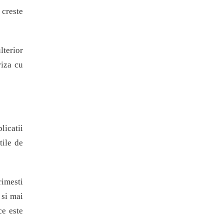
 creste
lterior
riza cu
licatii
tile de
rimesti
 si mai
ce este