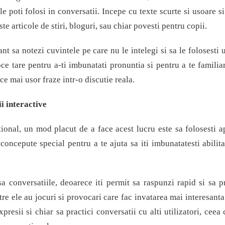
 le poti folosi in conversatii. Incepe cu texte scurte si usoare si
te articole de stiri, bloguri, sau chiar povesti pentru copii.
t sa notezi cuvintele pe care nu le intelegi si sa le folosesti u
ce tare pentru a-ti imbunatati pronuntia si pentru a te familia
ce mai usor fraze intr-o discutie reala.
ii interactive
ional, un mod placut de a face acest lucru este sa folosesti ap
concepute special pentru a te ajuta sa iti imbunatatesti abilita
a conversatiile, deoarece iti permit sa raspunzi rapid si sa p
e ele au jocuri si provocari care fac invatarea mai interesanta
presii si chiar sa practici conversatii cu alti utilizatori, ceea 