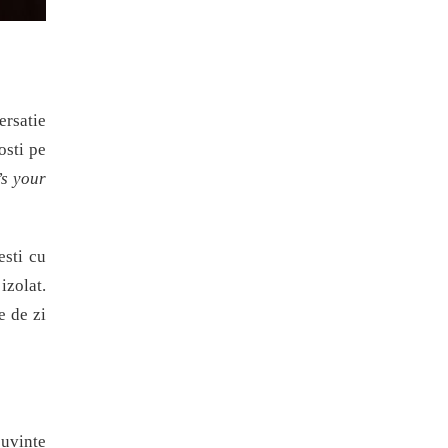
ersatie
osti pe
s your
esti cu
izolat.
e de zi
cuvinte