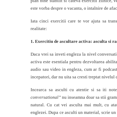
plan bine stabilit si cateva exercitii zilnice, 
este vorba despre o vacanta, o intalnire de afa
Iata cinci exercitii care te vor ajuta sa tra
realitate:
1. Exercitiu de ascultare activa:
a
sculta si r
Daca vrei sa inveti engleza la nivel conversati
activa este esentiala pentru dezvoltarea abilit
audio sau video in engleza, cum ar fi podcastu
incepatori, dar nu uita sa cresti treptat nivelul 
Incearca sa asculti cu atentie si sa iti note
conversational”
nu inseamna doar sa stii gramat
natural. Cu cat vei asculta mai mult, cu atat
englezei. Dupa ce asculti un material, scrie un