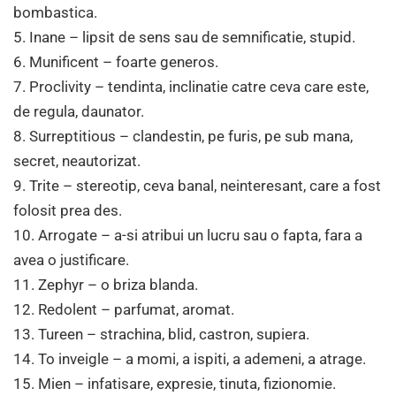
bombastica.
5. Inane – lipsit de sens sau de semnificatie, stupid.
6. Munificent – foarte generos.
7. Proclivity – tendinta, inclinatie catre ceva care este,
de regula, daunator.
8. Surreptitious – clandestin, pe furis, pe sub mana,
secret, neautorizat.
9. Trite – stereotip, ceva banal, neinteresant, care a fost
folosit prea des.
10. Arrogate – a-si atribui un lucru sau o fapta, fara a
avea o justificare.
11. Zephyr – o briza blanda.
12. Redolent – parfumat, aromat.
13. Tureen – strachina, blid, castron, supiera.
14. To inveigle – a momi, a ispiti, a ademeni, a atrage.
15. Mien – infatisare, expresie, tinuta, fizionomie.