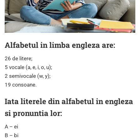
Alfabetul in limba engleza are:
26 de litere;
5 vocale (a, e, i, o, u);
2 semivocale (w, y);
19 consoane.
Iata literele din alfabetul in engleza
si pronuntia lor:
A – ei
B – bi