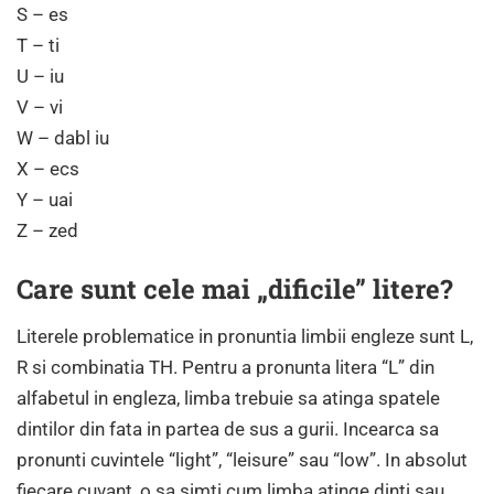
S – es
T – ti
U – iu
V – vi
W – dabl iu
X – ecs
Y – uai
Z – zed
Care sunt cele mai „dificile” litere?
Literele problematice in pronuntia limbii engleze sunt L,
R si combinatia TH. Pentru a pronunta litera “L” din
alfabetul in engleza, limba trebuie sa atinga spatele
dintilor din fata in partea de sus a gurii. Incearca sa
pronunti cuvintele “light”, “leisure” sau “low”. In absolut
fiecare cuvant, o sa simti cum limba atinge dinti sau