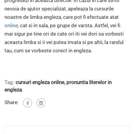
progresezi in aceasta directie. In cazul in care simti
nevoia de ajutor specializat, apeleaza la cursurile
noastre de limba engleza, care pot fi efectuate atat
online
, cat si in sala, pe grupe de varsta. Astfel, vei fi
mai sigur pe tine ori de cate ori iti vei dori sa vorbesti
aceasta limba si ii vei putea invata si pe altii, la randul
tau, cum se vorbeste corect in engleza.
Tag:
cursuri engleza online
,
pronuntia literelor in
engleza
Share: