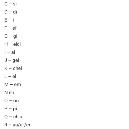
C – si
D – di
E – i
F – ef
G – gi
H – eici
I – ai
J – gei
K – chei
L – el
M – em
N en
O – ou
P – pi
Q – chiu
R – aa/ar/er